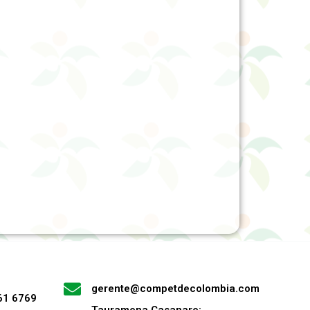
gerente@competdecolombia.com
61 6769
Tauramena Casanare: